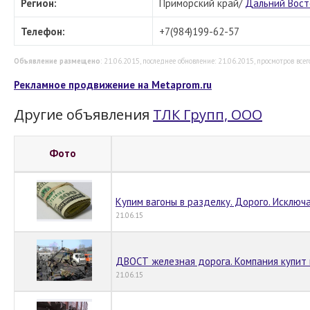
Регион:
Приморский край/
Дальний Вост
Телефон:
+7(984)199-62-57
Объявление размещено
: 21.06.2015, последнее обновление: 21.06.2015, просмотров всег
Рекламное продвижение на Metaprom.ru
Другие объявления
ТЛК Групп, ООО
Фото
Купим вагоны в разделку. Дорого. Исключ
21.06.15
ДВОСТ железная дорога. Компания купит 
21.06.15