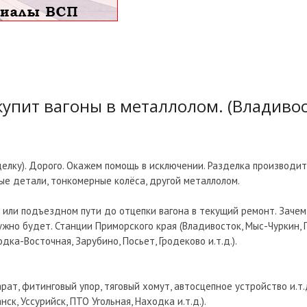
упит вагоны в металлолом. (Владивос
елку). Дорого. Окажем помощь в исключении. Разделка производит
ные детали, тонкомерные колёса, другой металлолом.
или подъездном пути до отцепки вагона в текущий ремонт. Зачем 
нужно будет. Станции Приморского края (Владивосток, Мыс-Чуркин, 
дка-Восточная, Зарубино, Посьет, Гродеково и.т.д.).
рат, фитинговый упор, тяговый хомут, автосцепное устройство и.т.
к, Уссурийск, ПТО Угольная, Находка и.т.д.).